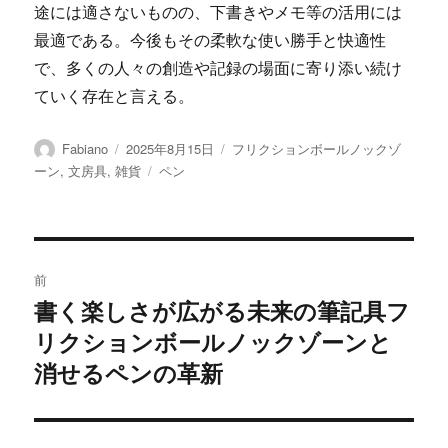
途には適さないものの、下書きやメモ等の活用には
最適である。今後もその柔軟な使い勝手と快適性
で、多くの人々の創造や記録の場面に寄り添い続け
ていく存在と言える。
投
投
カ
Fabiano
2025年8月15日
フリクションボールノックゾ
稿
稿
テ
タ
ーン
,
文房具
,
雑貨
ペン
者
日:
ゴ
グ
リ
ー
投
前
稿
書く楽しさが広がる未来の筆記具フ
前
リクションボールノックゾーンと
の
ナ
投
消せるペンの革新
ビ
稿:
ゲ