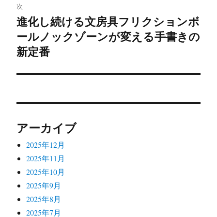
次
ー
進化し続ける文房具フリクションボ
次
シ
ールノックゾーンが変える手書きの
の
投
新定番
ョ
稿:
ン
アーカイブ
2025年12月
2025年11月
2025年10月
2025年9月
2025年8月
2025年7月