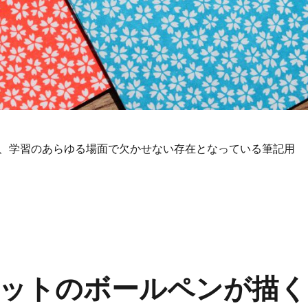
、学習のあらゆる場面で欠かせない存在となっている筆記用
が拓くボールペン進化論日常を彩る筆記用具の魅力と選択の楽し
ットのボールペンが描く