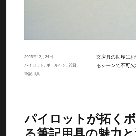
投
2025年12月24日
文房具の世界にお
稿
カ
パイロット
,
ボールペン
,
雑貨
るシーンで不可欠
日:
テ
タ
筆記用具
ゴ
グ
リ
ー
パイロットが拓くボ
る筆記用具の魅力と