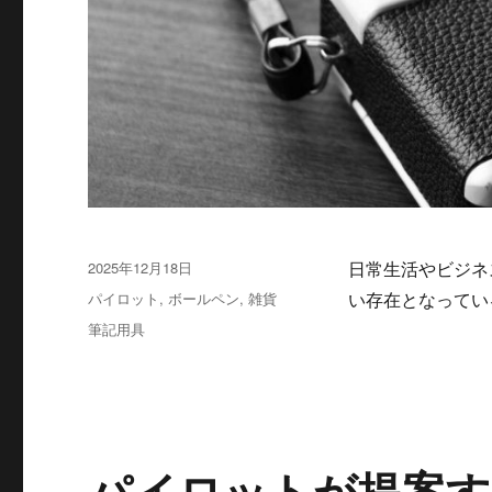
投
2025年12月18日
日常生活やビジネ
稿
カ
パイロット
,
ボールペン
,
雑貨
い存在となってい
日:
テ
タ
筆記用具
ゴ
グ
リ
ー
パイロットが提案す