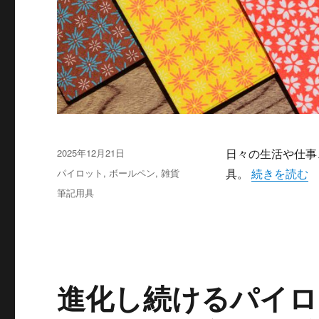
投
2025年12月21日
日々の生活や仕事
稿
カ
“パイロット
パイロット
,
ボールペン
,
雑貨
具。
続きを読む
日:
テ
タ
筆記用具
ゴ
グ
リ
ー
進化し続けるパイロ