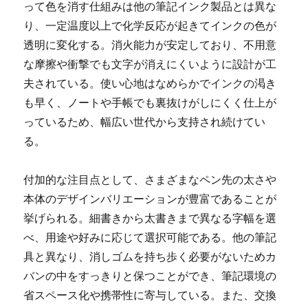
って色を消す仕組みは他の筆記インク製品とは異な
り、一定温度以上で化学反応が起きてインクの色が
透明に変化する。消火能力が安定しており、不用意
な摩擦や衝撃でも文字が消えにくいように設計が工
夫されている。使い心地はなめらかでインクの渇き
も早く、ノートや手帳でも裏抜けがしにくく仕上が
っているため、幅広い世代から支持され続けてい
る。
付加的な注目点として、さまざまなペン先の太さや
本体のデザインバリエーションが豊富であることが
挙げられる。細書きから太書きまで異なる字幅を選
べ、用途や好みに応じて選択可能である。他の筆記
具と異なり、消しゴムを持ち歩く必要がないためカ
バンの中をすっきりと保つことができ、筆記環境の
省スペース化や携帯性に寄与している。また、交換