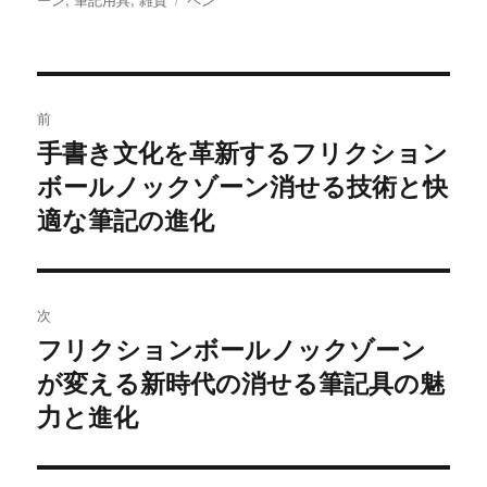
者
日:
ゴ
グ
リ
ー
投
前
稿
手書き文化を革新するフリクション
前
ボールノックゾーン消せる技術と快
の
ナ
投
適な筆記の進化
ビ
稿:
ゲ
次
ー
フリクションボールノックゾーン
次
シ
が変える新時代の消せる筆記具の魅
の
投
力と進化
ョ
稿:
ン