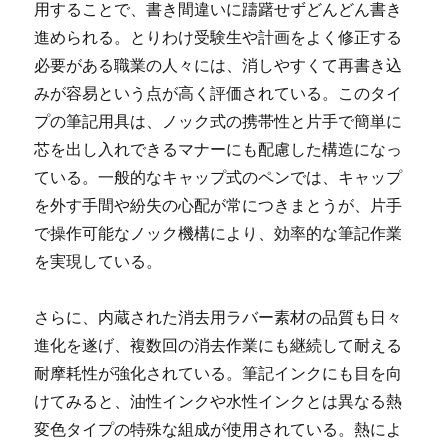
用することで、書き間違いに躊躇せずどんどん書き
進められる。とりわけ受験生や計画をよく修正する
必要がある職業の人々には、消しやすくて再書き込
みが容易という点が高く評価されている。このタイ
プの筆記用具は、ノック式の携帯性と片手で簡単に
芯を出し入れできるマナーにも配慮した構造になっ
ている。一般的なキャップ式のペンでは、キャップ
を外す手間や紛失の心配が常につきまとうが、片手
で操作可能なノック機構により、効率的な筆記作業
を実現している。
さらに、内蔵された消去用ラバー素材の品質も日々
進化を遂げ、複数回の消去作業にも継続して耐える
耐摩耗性が強化されている。筆記インクにも目を向
けてみると、油性インクや水性インクとは異なる熱
変色タイプの特殊な組成が使用されている。熱によ