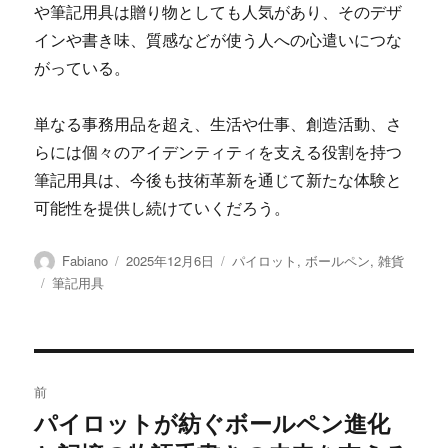
や筆記用具は贈り物としても人気があり、そのデザ
インや書き味、質感などが使う人への心遣いにつな
がっている。
単なる事務用品を超え、生活や仕事、創造活動、さ
らには個々のアイデンティティを支える役割を持つ
筆記用具は、今後も技術革新を通じて新たな体験と
可能性を提供し続けていくだろう。
投
投
カ
Fabiano
2025年12月6日
パイロット
,
ボールペン
,
雑貨
稿
稿
テ
タ
筆記用具
者
日:
ゴ
グ
リ
ー
投
前
稿
パイロットが紡ぐボールペン進化
前