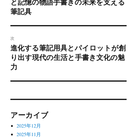
と記憶の物語手書きの未来を支える
の
ナ
投
筆記具
ビ
稿:
ゲ
次
ー
進化する筆記用具とパイロットが創
次
シ
り出す現代の生活と手書き文化の魅
の
投
力
ョ
稿:
ン
アーカイブ
2025年12月
2025年11月