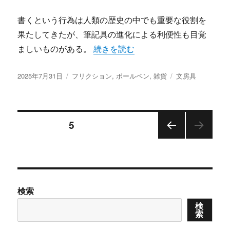
書くという行為は人類の歴史の中でも重要な役割を
果たしてきたが、筆記具の進化による利便性も目覚
“書くことの自由を広げたフリクショ
ましいものがある。
続きを読む
投
カ
タ
2025年7月31日
フリクション
,
ボールペン
,
雑貨
文房具
稿
テ
グ
日:
ゴ
リ
投
ー
固定ページ
5
前の
稿
ペー
ジ
の
検索
ペ
検
索
ー