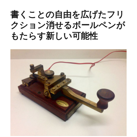
日:
ゴ
リ
書くことの自由を広げたフリ
ー
クション消せるボールペンが
もたらす新しい可能性