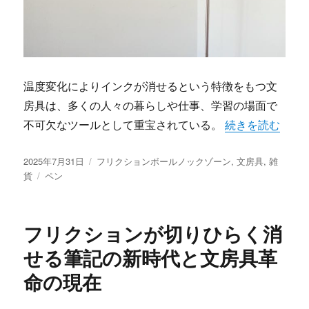
温度変化によりインクが消せるという特徴をもつ文
房具は、多くの人々の暮らしや仕事、学習の場面で
“フリクションボ
不可欠なツールとして重宝されている。
続きを読む
投
カ
2025年7月31日
フリクションボールノックゾーン
,
文房具
,
雑
稿
タ
テ
貨
ペン
日:
グ
ゴ
リ
ー
フリクションが切りひらく消
せる筆記の新時代と文房具革
命の現在