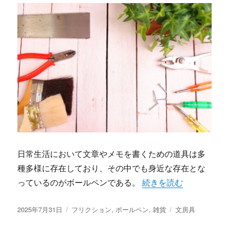
日常生活において文章やメモを書くための道具は多
種多様に存在しており、その中でも身近な存在とな
“フリクションが切りひ
っているのがボールペンである。
続きを読む
投
カ
タ
2025年7月31日
フリクション
,
ボールペン
,
雑貨
文房具
稿
テ
グ