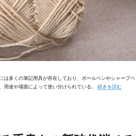
には多くの筆記用具が存在しており、ボールペンやシャープペ
“フリクションが
、用途や場面によって使い分けられている。
続きを読む