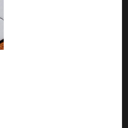
る文房具フリクションが拓く新しい書く自由” の