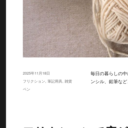
投
2025年11月18日
毎日の暮らしの中
稿
カ
フリクション
,
筆記用具
,
雑貨
ンシル、鉛筆など
日:
テ
タ
ペン
ゴ
グ
リ
ー