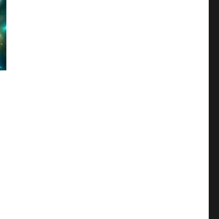
える日常と発想” の