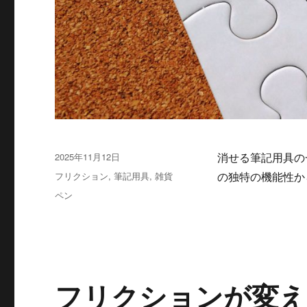
投
2025年11月12日
消せる筆記用具の
稿
カ
フリクション
,
筆記用具
,
雑貨
の独特の機能性か
日:
テ
タ
ペン
ゴ
グ
リ
ー
フリクションが変え