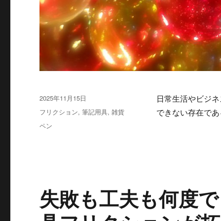
投
2025年11月15日
日常生活やビジネ
稿
カ
フリクション
,
筆記用具
,
雑貨
できない存在で
日:
テ
タ
ペン
ゴ
グ
リ
ー
失敗も工夫も何度で