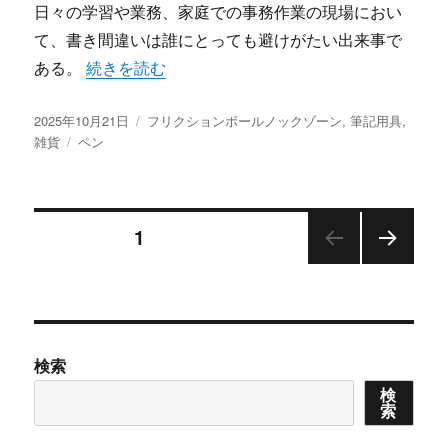
日々の学習や業務、家庭での事務作業の現場におい
て、書き間違いは誰にとっても避けがたい出来事で
“フリクションボールノックゾーンが切り拓く消せ
ある。
続きを読む
投
カ
2025年10月21日
フリクションボールノックゾーン
,
筆記用具
,
稿
タ
テ
雑貨
ペン
日:
グ
ゴ
リ
ー
投
固定ページ
1
次の
稿
ペー
ジ
の
検索
ペ
検
索
ー