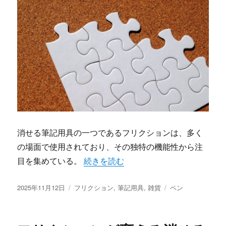
消せる筆記用具の一つであるフリクションは、多く
の場面で使用されており、その独特の機能性から注
“失敗も工夫も何度でもチャレンジでき
目を集めている。
続きを読む
投
カ
タ
2025年11月12日
フリクション
,
筆記用具
,
雑貨
ペン
稿
テ
グ
日:
ゴ
リ