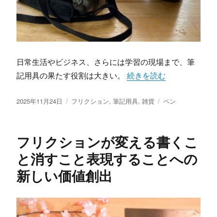
日常生活やビジネス、さらには学習の現場まで、筆
“消して描いてまた書ける
記用具の果たす役割は大きい。
続きを読む
投
カ
タ
2025年11月24日
フリクション
,
筆記用具
,
雑貨
ペン
稿
テ
グ
日:
ゴ
リ
フリクションが変える書くこ
ー
と消すこと表現することへの
新しい価値創出