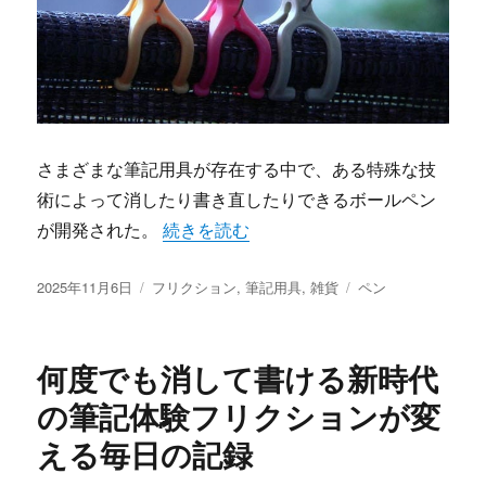
さまざまな筆記用具が存在する中で、ある特殊な技
術によって消したり書き直したりできるボールペン
“書いて消せる驚きと進化フリクションが
が開発された。
続きを読む
投
カ
タ
2025年11月6日
フリクション
,
筆記用具
,
雑貨
ペン
稿
テ
グ
日:
ゴ
リ
何度でも消して書ける新時代
ー
の筆記体験フリクションが変
える毎日の記録