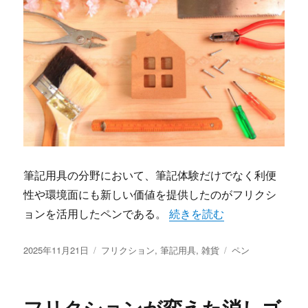
筆記用具の分野において、筆記体験だけでなく利便
性や環境面にも新しい価値を提供したのがフリクシ
“フリクションが変える書く
ョンを活用したペンである。
続きを読む
投
カ
タ
2025年11月21日
フリクション
,
筆記用具
,
雑貨
ペン
稿
テ
グ
日:
ゴ
リ
フリクションが変えた消しゴ
ー