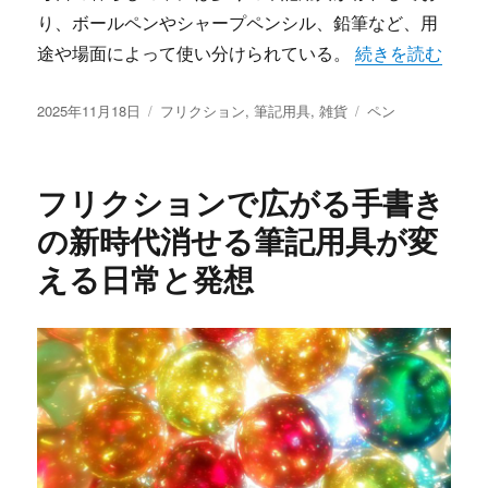
り、ボールペンやシャープペンシル、鉛筆など、用
“フリクションが
途や場面によって使い分けられている。
続きを読む
投
カ
タ
2025年11月18日
フリクション
,
筆記用具
,
雑貨
ペン
稿
テ
グ
日:
ゴ
リ
フリクションで広がる手書き
ー
の新時代消せる筆記用具が変
える日常と発想