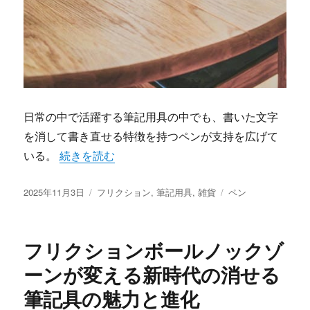
日常の中で活躍する筆記用具の中でも、書いた文字
を消して書き直せる特徴を持つペンが支持を広げて
“何度でも消して書ける新時代の筆記体験フリクシ
いる。
続きを読む
投
カ
タ
2025年11月3日
フリクション
,
筆記用具
,
雑貨
ペン
稿
テ
グ
日:
ゴ
リ
フリクションボールノックゾ
ー
ーンが変える新時代の消せる
筆記具の魅力と進化