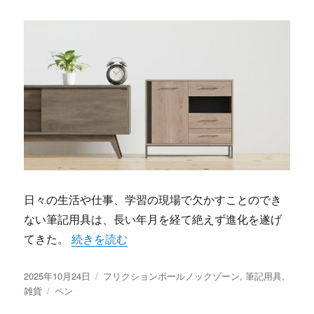
日々の生活や仕事、学習の現場で欠かすことのでき
ない筆記用具は、長い年月を経て絶えず進化を遂げ
“フリクションボールノックゾーンが変える新時
てきた。
続きを読む
投
カ
2025年10月24日
フリクションボールノックゾーン
,
筆記用具
,
稿
タ
テ
雑貨
ペン
日:
グ
ゴ