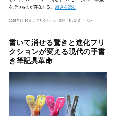
“フリクションが変える消せる筆
を持つものが存在する。
続きを読む
投
カ
タ
2025年11月9日
フリクション
,
筆記用具
,
雑貨
ペン
稿
テ
グ
日:
ゴ
リ
書いて消せる驚きと進化フリ
ー
クションが変える現代の手書
き筆記具革命