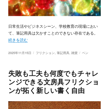
日常生活やビジネスシーン、学校教育の現場におい
て、筆記用具は欠かすことのできない存在である。
“フリクションで広がる手書きの新時代消せる筆記用具が変
続きを読む
投
カ
タ
2025年11月15日
フリクション
,
筆記用具
,
雑貨
ペン
稿
テ
グ
日:
ゴ
リ
失敗も工夫も何度でもチャレ
ー
ンジできる文房具フリクショ
ンが拓く新しい書く自由